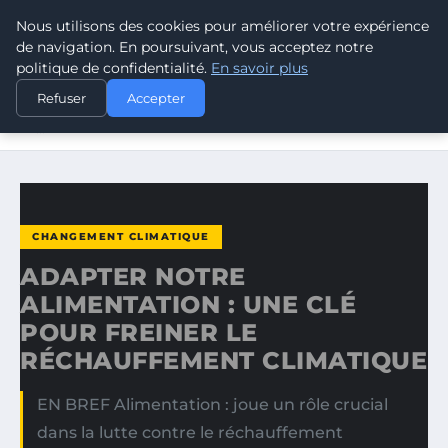
Nous utilisons des cookies pour améliorer votre expérience
CLIMATE RESPONSE BLOG
de navigation. En poursuivant, vous acceptez notre
politique de confidentialité.
En savoir plus
ACCUEIL
CHANGEMENT CLIMATIQUE
Refuser
Accepter
ADAPTER NOTRE ALIMENTATION : UNE CLÉ POUR FREINER
LE…
CHANGEMENT CLIMATIQUE
ADAPTER NOTRE
ALIMENTATION : UNE CLÉ
POUR FREINER LE
RÉCHAUFFEMENT CLIMATIQUE
EN BREF Alimentation : joue un rôle crucial
dans la lutte contre le réchauffement