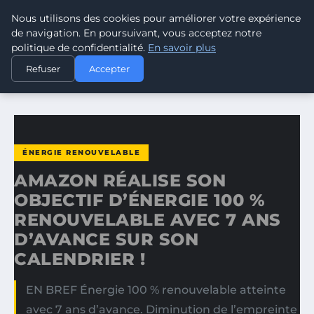
Nous utilisons des cookies pour améliorer votre expérience
CLIMATE RESPONSE BLOG
de navigation. En poursuivant, vous acceptez notre
politique de confidentialité.
En savoir plus
ACCUEIL
ÉNERGIE RENOUVELABLE
Refuser
Accepter
AMAZON RÉALISE SON OBJECTIF D’ÉNERGIE 100 %…
ÉNERGIE RENOUVELABLE
AMAZON RÉALISE SON
OBJECTIF D’ÉNERGIE 100 %
RENOUVELABLE AVEC 7 ANS
D’AVANCE SUR SON
CALENDRIER !
EN BREF Énergie 100 % renouvelable atteinte
avec 7 ans d’avance. Diminution de l’empreinte