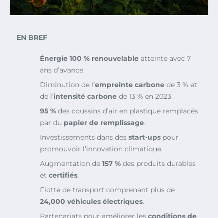
EN BREF
Énergie 100 % renouvelable
atteinte avec 7
ans d’avance.
Diminution de l’
empreinte carbone
de 3 % et
de l’
intensité carbone
de 13 % en 2023.
95 %
des coussins d’air en plastique remplacés
par du
papier de remplissage
.
Investissements dans des
start-ups
pour
promouvoir l’innovation climatique.
Augmentation de
157 %
des produits durables
et
certifiés
.
Flotte de transport comprenant plus de
24,000 véhicules électriques
.
Partenariats pour améliorer les
conditions de