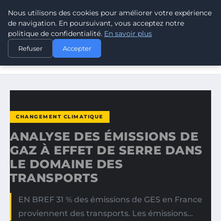
Nous utilisons des cookies pour améliorer votre expérience
CLIMATE RESPONSE BLOG
de navigation. En poursuivant, vous acceptez notre
politique de confidentialité.
En savoir plus
ACCUEIL
CHANGEMENT CLIMATIQUE
Refuser
Accepter
ANALYSE DES ÉMISSIONS DE GAZ À EFFET DE SERRE DANS
LE…
CHANGEMENT CLIMATIQUE
ANALYSE DES ÉMISSIONS DE
GAZ À EFFET DE SERRE DANS
LE DOMAINE DES
TRANSPORTS
EN BREF 31 % des émissions de GES en France
proviennent des transports. Les émissions…