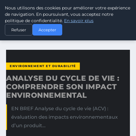
Nous utilisons des cookies pour améliorer votre expérience
CLIMATE RESPONSE BLOG
de navigation. En poursuivant, vous acceptez notre
politique de confidentialité.
En savoir plus
ACCUEIL
ENVIRONNEMENT ET DURABILITÉ
Refuser
Accepter
ANALYSE DU CYCLE DE VIE : COMPRENDRE SON IMPACT…
ENVIRONNEMENT ET DURABILITÉ
ANALYSE DU CYCLE DE VIE :
COMPRENDRE SON IMPACT
ENVIRONNEMENTAL
EN BREF Analyse du cycle de vie (ACV) :
évaluation des impacts environnementaux
d’un produit…