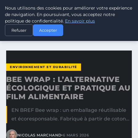
Nous utilisons des cookies pour améliorer votre expérience
CLIMATE RESPONSE BLOG
de navigation. En poursuivant, vous acceptez notre
politique de confidentialité.
En savoir plus
ACCUEIL
ENVIRONNEMENT ET DURABILITÉ
Refuser
Accepter
BEE WRAP : L’ALTERNATIVE ÉCOLOGIQUE ET PRATIQUE AU…
ENVIRONNEMENT ET DURABILITÉ
BEE WRAP : L’ALTERNATIVE
ÉCOLOGIQUE ET PRATIQUE AU
FILM ALIMENTAIRE
EN BREF Bee wrap : un emballage réutilisable
et écoresponsable. Fabriqué à partir de coton…
•
NICOLAS MARCHAND
6 MARS 2026