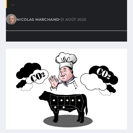
…
•
NICOLAS MARCHAND
31 AOÛT 2025