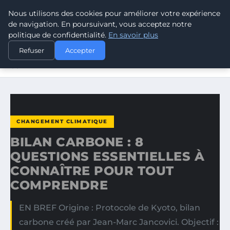
Nous utilisons des cookies pour améliorer votre expérience
CLIMATE RESPONSE BLOG
de navigation. En poursuivant, vous acceptez notre
politique de confidentialité.
En savoir plus
ACCUEIL
CHANGEMENT CLIMATIQUE
Refuser
Accepter
BILAN CARBONE : 8 QUESTIONS ESSENTIELLES À
CONNAÎTRE…
CHANGEMENT CLIMATIQUE
BILAN CARBONE : 8
QUESTIONS ESSENTIELLES À
CONNAÎTRE POUR TOUT
COMPRENDRE
EN BREF Origine : Protocole de Kyoto, bilan
carbone créé par Jean-Marc Jancovici. Objectif :