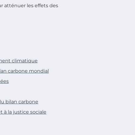
r atténuer les effets des
ment climatique
ilan carbone mondial
nées
du bilan carbone
 à la justice sociale