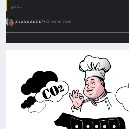
gaz…
•
CLARA ANDRÉ
23 MARS 2025