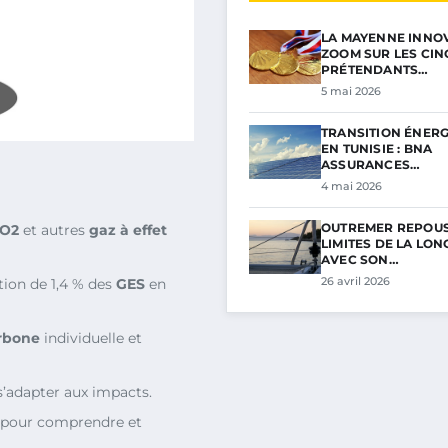
LA MAYENNE INNOV
ZOOM SUR LES CIN
PRÉTENDANTS…
5 mai 2026
TRANSITION ÉNER
EN TUNISIE : BNA
ASSURANCES…
4 mai 2026
OUTREMER REPOUS
CO2
et autres
gaz à effet
LIMITES DE LA LON
AVEC SON…
26 avril 2026
ion de 1,4 % des
GES
en
arbone
individuelle et
s’adapter aux impacts.
 pour comprendre et