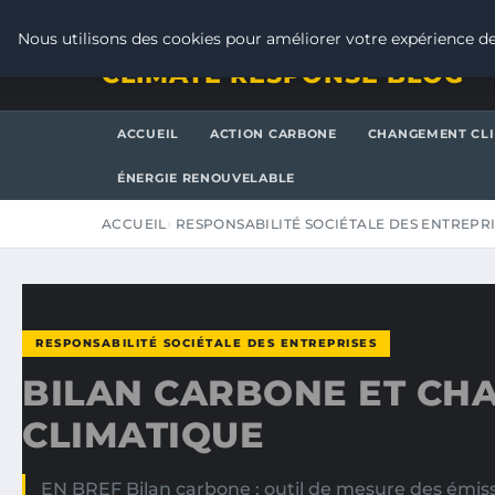
SAMEDI 8 AOÛT 2026
Nous utilisons des cookies pour améliorer votre expérience de
CLIMATE RESPONSE BLOG
ACCUEIL
ACTION CARBONE
CHANGEMENT CL
ÉNERGIE RENOUVELABLE
ACCUEIL
RESPONSABILITÉ SOCIÉTALE DES ENTREPR
RESPONSABILITÉ SOCIÉTALE DES ENTREPRISES
BILAN CARBONE ET CH
CLIMATIQUE
EN BREF Bilan carbone : outil de mesure des émiss