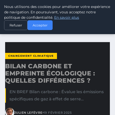
Nous utilisons des cookies pour améliorer votre expérience
CLIMATE RESPONSE BLOG
de navigation. En poursuivant, vous acceptez notre
politique de confidentialité.
En savoir plus
ACCUEIL
CHANGEMENT CLIMATIQUE
Refuser
Accepter
BILAN CARBONE ET EMPREINTE ÉCOLOGIQUE : QUELLES…
CHANGEMENT CLIMATIQUE
BILAN CARBONE ET
EMPREINTE ÉCOLOGIQUE :
QUELLES DIFFÉRENCES ?
EN BREF Bilan carbone : Évalue les émissions
spécifiques de gaz à effet de serre…
•
JULIEN LEFÈVRE
19 FÉVRIER 2025