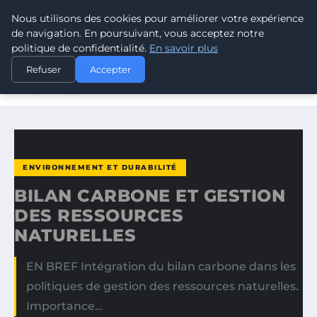
Nous utilisons des cookies pour améliorer votre expérience
CLIMATE RESPONSE BLOG
de navigation. En poursuivant, vous acceptez notre
politique de confidentialité.
En savoir plus
ACCUEIL
ENVIRONNEMENT ET DURABILITÉ
Refuser
Accepter
BILAN CARBONE ET GESTION DES RESSOURCES
NATURELLES
ENVIRONNEMENT ET DURABILITÉ
BILAN CARBONE ET GESTION
DES RESSOURCES
NATURELLES
EN BREF Intégration du bilan carbone dans les
politiques de gestion des ressources naturelles.
Importance…