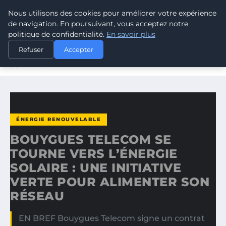
Nous utilisons des cookies pour améliorer votre expérience
CLIMATE RESPONSE BLOG
de navigation. En poursuivant, vous acceptez notre
politique de confidentialité.
En savoir plus
ACCUEIL
ÉNERGIE RENOUVELABLE
Refuser
Accepter
BOUYGUES TELECOM SE TOURNE VERS L’ÉNERGIE
SOLAIRE…
ÉNERGIE RENOUVELABLE
BOUYGUES TELECOM SE
TOURNE VERS L’ÉNERGIE
SOLAIRE : UNE INITIATIVE
VERTE POUR ALIMENTER SON
RÉSEAU
EN BREF Bouygues Telecom signe un contrat