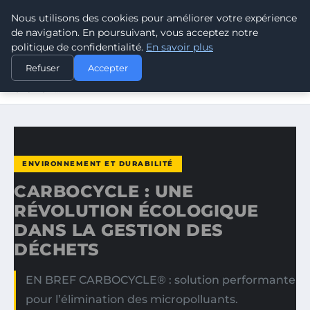
Nous utilisons des cookies pour améliorer votre expérience
CLIMATE RESPONSE BLOG
de navigation. En poursuivant, vous acceptez notre
politique de confidentialité.
En savoir plus
ACCUEIL
ENVIRONNEMENT ET DURABILITÉ
Refuser
Accepter
CARBOCYCLE : UNE RÉVOLUTION ÉCOLOGIQUE DANS LA
GESTION…
ENVIRONNEMENT ET DURABILITÉ
CARBOCYCLE : UNE
RÉVOLUTION ÉCOLOGIQUE
DANS LA GESTION DES
DÉCHETS
EN BREF CARBOCYCLE® : solution performante
pour l’élimination des micropolluants.