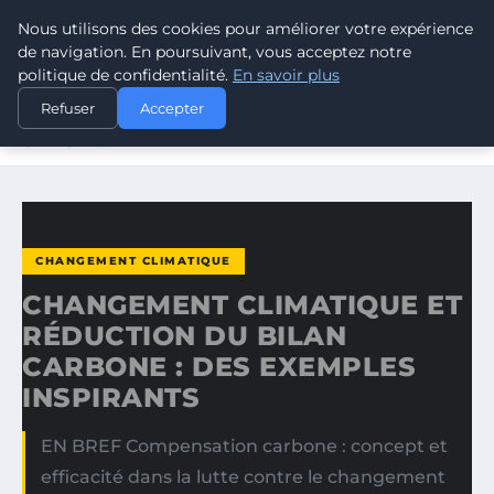
Nous utilisons des cookies pour améliorer votre expérience
CLIMATE RESPONSE BLOG
de navigation. En poursuivant, vous acceptez notre
politique de confidentialité.
En savoir plus
ACCUEIL
CHANGEMENT CLIMATIQUE
Refuser
Accepter
CHANGEMENT CLIMATIQUE ET RÉDUCTION DU BILAN
CARBONE…
CHANGEMENT CLIMATIQUE
CHANGEMENT CLIMATIQUE ET
RÉDUCTION DU BILAN
CARBONE : DES EXEMPLES
INSPIRANTS
EN BREF Compensation carbone : concept et
efficacité dans la lutte contre le changement