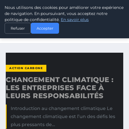
Nous utilisons des cookies pour améliorer votre expérience
CLIMATE RESPONSE BLOG
de navigation. En poursuivant, vous acceptez notre
politique de confidentialité.
En savoir plus
ACCUEIL
ACTION CARBONE
Refuser
Accepter
CHANGEMENT CLIMATIQUE : LES ENTREPRISES FACE À
LEURS…
ACTION CARBONE
CHANGEMENT CLIMATIQUE :
LES ENTREPRISES FACE À
LEURS RESPONSABILITÉS
Introduction au changement climatique Le
changement climatique est l’un des défis les
plus pressants de…