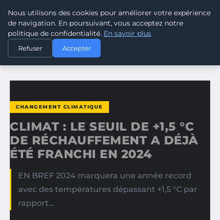
Nous utilisons des cookies pour améliorer votre expérience
CLIMATE RESPONSE BLOG
de navigation. En poursuivant, vous acceptez notre
politique de confidentialité.
En savoir plus
ACCUEIL
CHANGEMENT CLIMATIQUE
Refuser
Accepter
CLIMAT : LE SEUIL DE +1,5 °C DE RÉCHAUFFEMENT A DÉJÀ…
CHANGEMENT CLIMATIQUE
CLIMAT : LE SEUIL DE +1,5 °C
DE RÉCHAUFFEMENT A DÉJÀ
ÉTÉ FRANCHI EN 2024
EN BREF 2024 marquera une année record
avec des températures dépassant +1,5 °C par
rapport…