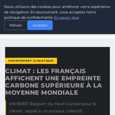
Nous utilisons des cookies pour améliorer votre expérience
CLIMATE RESPONSE BLOG
de navigation. En poursuivant, vous acceptez notre
politique de confidentialité.
En savoir plus
ACCUEIL
CHANGEMENT CLIMATIQUE
Refuser
Accepter
CLIMAT : LES FRANÇAIS AFFICHENT UNE EMPREINTE
CARBONE…
CHANGEMENT CLIMATIQUE
CLIMAT : LES FRANÇAIS
AFFICHENT UNE EMPREINTE
CARBONE SUPÉRIEURE À LA
MOYENNE MONDIALE
EN BREF Rapport du Haut Conseil pour le
climat : appel à un sursaut collectif…