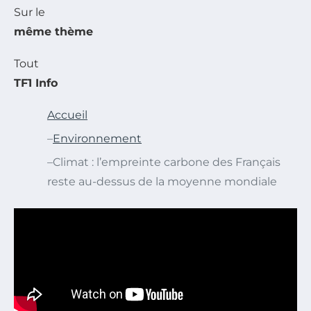
Sur le
même thème
Tout
TF1 Info
Accueil
–
Environnement
–
Climat : l’empreinte carbone des Français
reste au-dessus de la moyenne mondiale