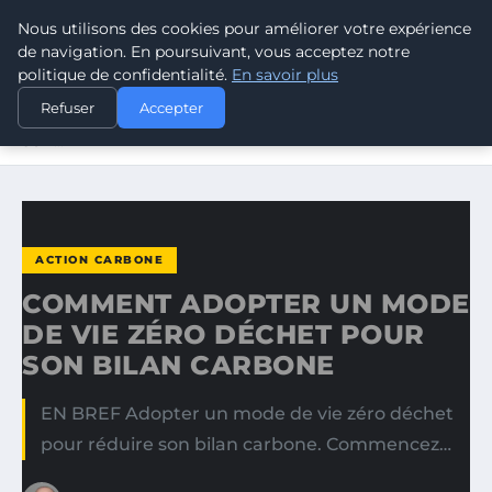
Nous utilisons des cookies pour améliorer votre expérience
CLIMATE RESPONSE BLOG
de navigation. En poursuivant, vous acceptez notre
politique de confidentialité.
En savoir plus
ACCUEIL
ACTION CARBONE
Refuser
Accepter
COMMENT ADOPTER UN MODE DE VIE ZÉRO DÉCHET POUR
SON…
ACTION CARBONE
COMMENT ADOPTER UN MODE
DE VIE ZÉRO DÉCHET POUR
SON BILAN CARBONE
EN BREF Adopter un mode de vie zéro déchet
pour réduire son bilan carbone. Commencez…