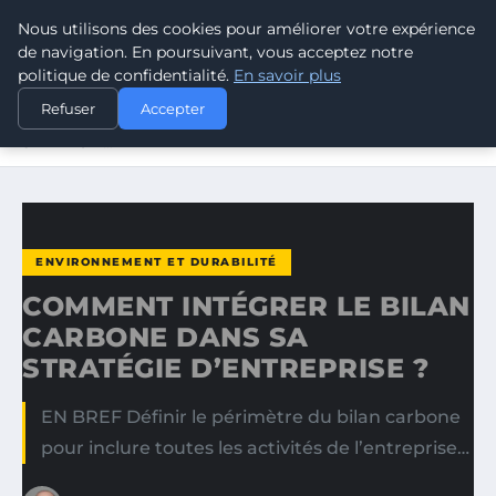
Nous utilisons des cookies pour améliorer votre expérience
CLIMATE RESPONSE BLOG
de navigation. En poursuivant, vous acceptez notre
politique de confidentialité.
En savoir plus
ACCUEIL
ENVIRONNEMENT ET DURABILITÉ
Refuser
Accepter
COMMENT INTÉGRER LE BILAN CARBONE DANS SA
STRATÉGIE…
ENVIRONNEMENT ET DURABILITÉ
COMMENT INTÉGRER LE BILAN
CARBONE DANS SA
STRATÉGIE D’ENTREPRISE ?
EN BREF Définir le périmètre du bilan carbone
pour inclure toutes les activités de l’entreprise…