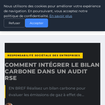
Nous utilisons des cookies pour améliorer votre expérience
CLIMATE RESPONSE BLOG
de navigation. En poursuivant, vous acceptez notre
politique de confidentialité.
En savoir plus
ACCUEIL
RESPONSABILITÉ SOCIÉTALE DES ENTREPRISES
Refuser
Accepter
COMMENT INTÉGRER LE BILAN CARBONE DANS UN AUDIT
RSE
RESPONSABILITÉ SOCIÉTALE DES ENTREPRISES
COMMENT INTÉGRER LE BILAN
CARBONE DANS UN AUDIT
RSE
EN BREF Réalisez un bilan carbone pour
évaluer les émissions de gaz à effet de…