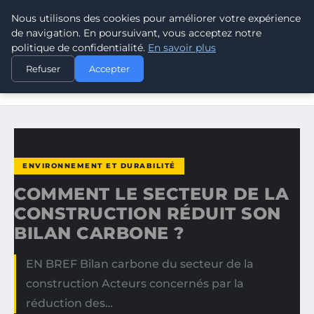
Nous utilisons des cookies pour améliorer votre expérience
CLIMATE RESPONSE BLOG
de navigation. En poursuivant, vous acceptez notre
politique de confidentialité.
En savoir plus
ACCUEIL
ENVIRONNEMENT ET DURABILITÉ
Refuser
Accepter
COMMENT LE SECTEUR DE LA CONSTRUCTION RÉDUIT SON
BILAN…
ENVIRONNEMENT ET DURABILITÉ
COMMENT LE SECTEUR DE LA
CONSTRUCTION RÉDUIT SON
BILAN CARBONE ?
EN BREF Bilan carbone du secteur de la
construction Acteurs concernés par la
réduction des…