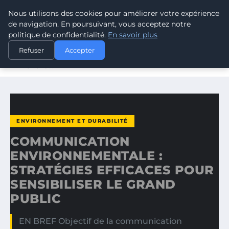
Nous utilisons des cookies pour améliorer votre expérience
CLIMATE RESPONSE BLOG
de navigation. En poursuivant, vous acceptez notre
politique de confidentialité.
En savoir plus
ACCUEIL
ENVIRONNEMENT ET DURABILITÉ
Refuser
Accepter
COMMUNICATION ENVIRONNEMENTALE : STRATÉGIES
EFFICACES…
ENVIRONNEMENT ET DURABILITÉ
COMMUNICATION
ENVIRONNEMENTALE :
STRATÉGIES EFFICACES POUR
SENSIBILISER LE GRAND
PUBLIC
EN BREF Objectif de la communication