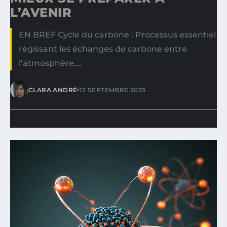
L’AVENIR
EN BREF Cycle du carbone : Processus essentiel
régissant les échanges de carbone entre
l’atmosphère,…
•
CLARA ANDRÉ
12 SEPTEMBRE 2025