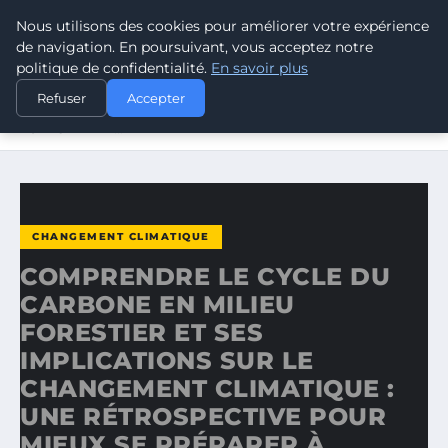
Nous utilisons des cookies pour améliorer votre expérience
CLIMATE RESPONSE BLOG
de navigation. En poursuivant, vous acceptez notre
politique de confidentialité.
En savoir plus
ACCUEIL
CHANGEMENT CLIMATIQUE
Refuser
Accepter
COMPRENDRE LE CYCLE DU CARBONE EN MILIEU
FORESTIER ET…
CHANGEMENT CLIMATIQUE
COMPRENDRE LE CYCLE DU
CARBONE EN MILIEU
FORESTIER ET SES
IMPLICATIONS SUR LE
CHANGEMENT CLIMATIQUE :
UNE RÉTROSPECTIVE POUR
MIEUX SE PRÉPARER À