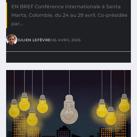
EN BREF Conférence internationale à Santa
Marta, Colombie, du 24 au 29 avril. Co-présidée
par…
•
JULIEN LEFÈVRE
26 AVRIL 2026