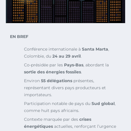
EN BREF
Conférence internationale à
Santa Marta
,
Colombie, du
24 au 29 avril
.
Co-présidée par les
Pays-Bas
, abordant la
sortie des énergies fossiles
.
Environ
55 délégations
présentes,
représentant divers pays producteurs et
importateurs.
Participation notable de pays du
Sud global
,
comme huit pays africains.
Contexte marquée par des
crises
énergétiques
actuelles, renforçant l’urgence