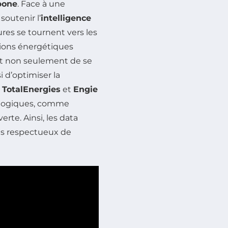
bone
. Face à une
outenir l’
intelligence
ures se tournent vers les
tions énergétiques
et non seulement de se
 d’optimiser la
e
TotalEnergies
et
Engie
ologiques, comme
erte. Ainsi, les data
us respectueux de