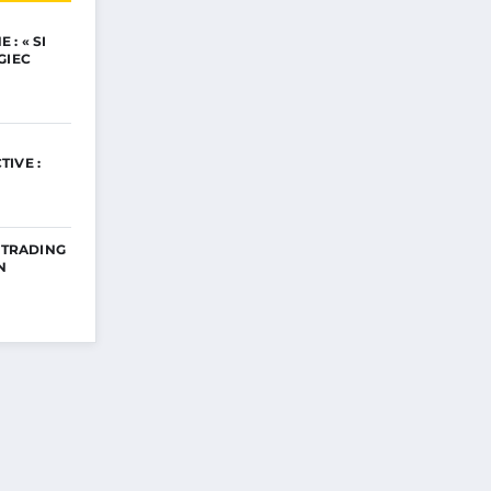
: « SI
GIEC
IVE :
E TRADING
N