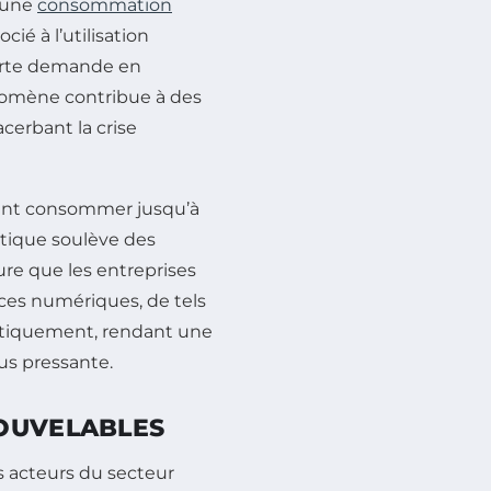
d’une
consommation
ié à l’utilisation
orte demande en
énomène contribue à des
acerbant la crise
vent consommer jusqu’à
stique soulève des
ure que les entreprises
rvices numériques, de tels
atiquement, rendant une
lus pressante.
NOUVELABLES
es acteurs du secteur