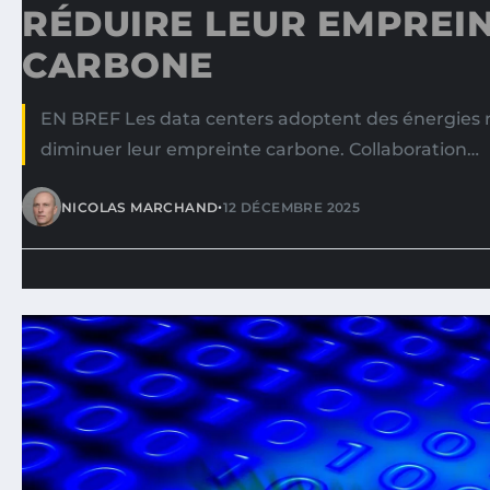
RÉDUIRE LEUR EMPREI
CARBONE
EN BREF Les data centers adoptent des énergies 
diminuer leur empreinte carbone. Collaboration…
•
NICOLAS MARCHAND
12 DÉCEMBRE 2025