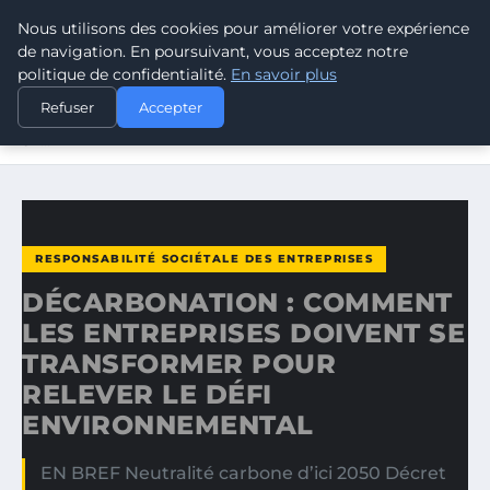
Nous utilisons des cookies pour améliorer votre expérience
CLIMATE RESPONSE BLOG
de navigation. En poursuivant, vous acceptez notre
politique de confidentialité.
En savoir plus
ACCUEIL
RESPONSABILITÉ SOCIÉTALE DES ENTREPRISES
Refuser
Accepter
DÉCARBONATION : COMMENT LES ENTREPRISES DOIVENT
SE…
RESPONSABILITÉ SOCIÉTALE DES ENTREPRISES
DÉCARBONATION : COMMENT
LES ENTREPRISES DOIVENT SE
TRANSFORMER POUR
RELEVER LE DÉFI
ENVIRONNEMENTAL
EN BREF Neutralité carbone d’ici 2050 Décret