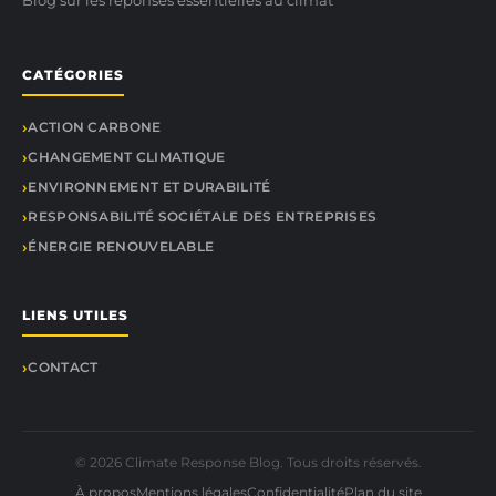
Blog sur les réponses essentielles au climat
CATÉGORIES
ACTION CARBONE
CHANGEMENT CLIMATIQUE
ENVIRONNEMENT ET DURABILITÉ
RESPONSABILITÉ SOCIÉTALE DES ENTREPRISES
ÉNERGIE RENOUVELABLE
LIENS UTILES
CONTACT
© 2026 Climate Response Blog. Tous droits réservés.
À propos
Mentions légales
Confidentialité
Plan du site