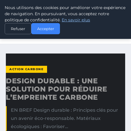
Nous utilisons des cookies pour améliorer votre expérience
CLIMATE RESPONSE BLOG
de navigation. En poursuivant, vous acceptez notre
politique de confidentialité.
En savoir plus
ACCUEIL
ACTION CARBONE
Refuser
Accepter
DESIGN DURABLE : UNE SOLUTION POUR RÉDUIRE
L’EMPREINTE…
ACTION CARBONE
DESIGN DURABLE : UNE
SOLUTION POUR RÉDUIRE
L’EMPREINTE CARBONE
EN BREF Design durable : Principes clés pour
un avenir éco-responsable. Matériaux
écologiques : Favoriser…