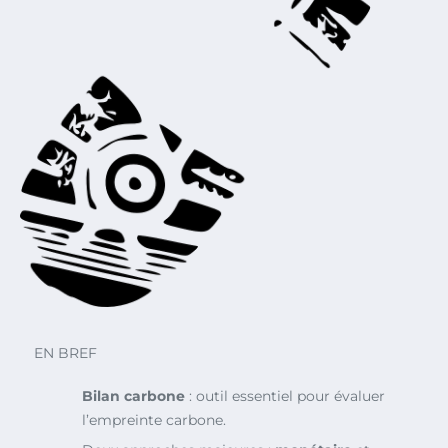
EN BREF
Bilan carbone
: outil essentiel pour évaluer
l’empreinte carbone.