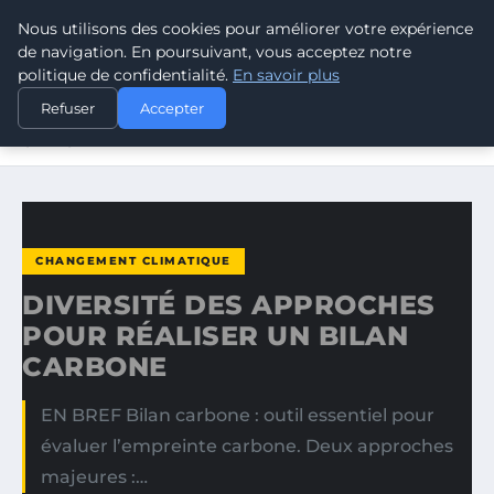
Nous utilisons des cookies pour améliorer votre expérience
CLIMATE RESPONSE BLOG
de navigation. En poursuivant, vous acceptez notre
politique de confidentialité.
En savoir plus
ACCUEIL
CHANGEMENT CLIMATIQUE
Refuser
Accepter
DIVERSITÉ DES APPROCHES POUR RÉALISER UN BILAN
CARBONE
CHANGEMENT CLIMATIQUE
DIVERSITÉ DES APPROCHES
POUR RÉALISER UN BILAN
CARBONE
EN BREF Bilan carbone : outil essentiel pour
évaluer l’empreinte carbone. Deux approches
majeures :…