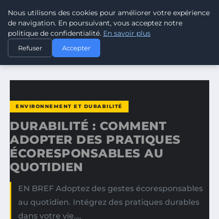
Nous utilisons des cookies pour améliorer votre expérience
CLIMATE RESPONSE BLOG
de navigation. En poursuivant, vous acceptez notre
politique de confidentialité.
En savoir plus
ACCUEIL
ENVIRONNEMENT ET DURABILITÉ
Refuser
Accepter
DURABILITÉ : COMMENT ADOPTER DES PRATIQUES…
ENVIRONNEMENT ET DURABILITÉ
DURABILITÉ : COMMENT
ADOPTER DES PRATIQUES
ÉCORESPONSABLES AU
QUOTIDIEN
EN BREF Adoptez des gestes écoresponsables
au quotidien. Intégrez des pratiques durables
dans votre vie.…