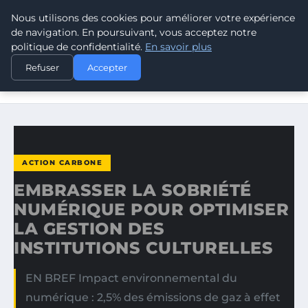
Nous utilisons des cookies pour améliorer votre expérience
CLIMATE RESPONSE BLOG
de navigation. En poursuivant, vous acceptez notre
politique de confidentialité.
En savoir plus
ACCUEIL
ACTION CARBONE
Refuser
Accepter
EMBRASSER LA SOBRIÉTÉ NUMÉRIQUE POUR OPTIMISER
LA…
ACTION CARBONE
EMBRASSER LA SOBRIÉTÉ
NUMÉRIQUE POUR OPTIMISER
LA GESTION DES
INSTITUTIONS CULTURELLES
EN BREF Impact environnemental du
numérique : 2,5% des émissions de gaz à effet