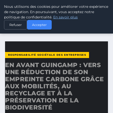
Nous utilisons des cookies pour améliorer votre expérience
CLIMATE RESPONSE BLOG
de navigation. En poursuivant, vous acceptez notre
politique de confidentialité.
En savoir plus
ACCUEIL
RESPONSABILITÉ SOCIÉTALE DES ENTREPRISES
Refuser
Accepter
EN AVANT GUINGAMP : VERS UNE RÉDUCTION DE SON…
RESPONSABILITÉ SOCIÉTALE DES ENTREPRISES
EN AVANT GUINGAMP : VERS
UNE RÉDUCTION DE SON
EMPREINTE CARBONE GRÂCE
AUX MOBILITÉS, AU
RECYCLAGE ET À LA
PRÉSERVATION DE LA
BIODIVERSITÉ