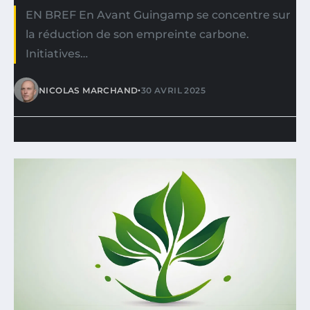
EN BREF En Avant Guingamp se concentre sur
la réduction de son empreinte carbone.
Initiatives…
•
NICOLAS MARCHAND
30 AVRIL 2025