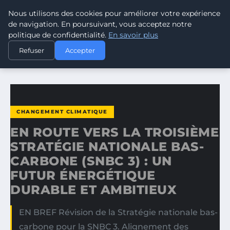
Nous utilisons des cookies pour améliorer votre expérience
CLIMATE RESPONSE BLOG
de navigation. En poursuivant, vous acceptez notre
politique de confidentialité.
En savoir plus
ACCUEIL
CHANGEMENT CLIMATIQUE
Refuser
Accepter
EN ROUTE VERS LA TROISIÈME STRATÉGIE NATIONALE…
CHANGEMENT CLIMATIQUE
EN ROUTE VERS LA TROISIÈME
STRATÉGIE NATIONALE BAS-
CARBONE (SNBC 3) : UN
FUTUR ÉNERGÉTIQUE
DURABLE ET AMBITIEUX
EN BREF Révision de la Stratégie nationale bas-
carbone pour la SNBC 3. Alignement des