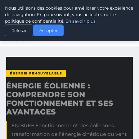
Nous utilisons des cookies pour améliorer votre expérience
CLIMATE RESPONSE BLOG
de navigation. En poursuivant, vous acceptez notre
politique de confidentialité.
En savoir plus
ACCUEIL
ÉNERGIE RENOUVELABLE
Refuser
Accepter
ÉNERGIE ÉOLIENNE : COMPRENDRE SON
FONCTIONNEMENT ET…
ÉNERGIE RENOUVELABLE
ÉNERGIE ÉOLIENNE :
COMPRENDRE SON
FONCTIONNEMENT ET SES
AVANTAGES
EN BREF Fonctionnement des éoliennes :
transformation de l’énergie cinétique du vent