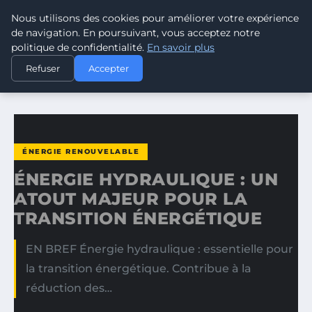
Nous utilisons des cookies pour améliorer votre expérience
CLIMATE RESPONSE BLOG
de navigation. En poursuivant, vous acceptez notre
politique de confidentialité.
En savoir plus
ACCUEIL
ÉNERGIE RENOUVELABLE
Refuser
Accepter
ÉNERGIE HYDRAULIQUE : UN ATOUT MAJEUR POUR LA…
ÉNERGIE RENOUVELABLE
ÉNERGIE HYDRAULIQUE : UN
ATOUT MAJEUR POUR LA
TRANSITION ÉNERGÉTIQUE
EN BREF Énergie hydraulique : essentielle pour
la transition énergétique. Contribue à la
réduction des…