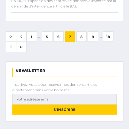
EN BREF Expansion des centres de données alimentée par la
demande d’intelligence artificielle (IA).
...
...
1
5
6
7
8
9
18
NEWSLETTER
Inscrivez-vous pour recevoir nos derniers articles
directement dans votre boîte mail.
S'INSCRIRE