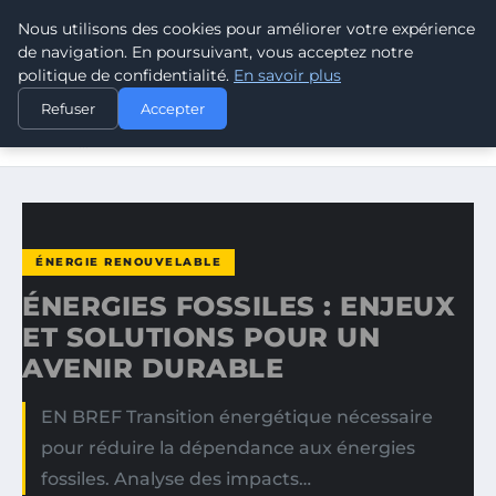
Nous utilisons des cookies pour améliorer votre expérience
CLIMATE RESPONSE BLOG
de navigation. En poursuivant, vous acceptez notre
politique de confidentialité.
En savoir plus
ACCUEIL
ÉNERGIE RENOUVELABLE
Refuser
Accepter
ÉNERGIES FOSSILES : ENJEUX ET SOLUTIONS POUR UN
AVENIR…
ÉNERGIE RENOUVELABLE
ÉNERGIES FOSSILES : ENJEUX
ET SOLUTIONS POUR UN
AVENIR DURABLE
EN BREF Transition énergétique nécessaire
pour réduire la dépendance aux énergies
fossiles. Analyse des impacts…