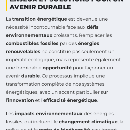
AVENIR DURABLE
La
transition énergétique
est devenue une
nécessité incontournable face aux
défis
environnementaux
croissants. Remplacer les
combustibles fossiles
par des
énergies
renouvelables
ne constitue pas seulement un
impératif écologique, mais représente également
une formidable
opportunité
pour façonner un
avenir
durable
. Ce processus implique une
transformation complète de nos systèmes
énergétiques, avec un accent particulier sur
l’
innovation
et l’
efficacité énergétique
.
Les
impacts environnementaux
des énergies
fossiles, qui incluent le
changement climatique
, la
pollution et la
perte de biodiversité
, soulignent