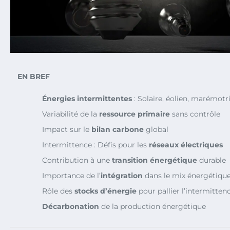
EN BREF
Énergies intermittentes
: Solaire, éolien, marémotr
Variabilité de la
ressource primaire
sans contrôle
Impact sur le
bilan carbone
global
Intermittence : Défis pour les
réseaux électriques
Contribution à une
transition énergétique
durable
Importance de l’
intégration
dans le mix énergétiqu
Rôle des
stocks d’énergie
pour pallier l’intermitten
Décarbonation
de la production énergétique