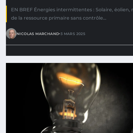
EN BREF Énergies intermittentes : Solaire, éolien,
de la ressource primaire sans contrôle…
•
NICOLAS MARCHAND
3 MARS 2025