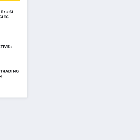
: « SI
GIEC
IVE :
E TRADING
N