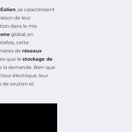
’
Éolien
, se caractérisent
raison de leur
tion dans le mix
bone
global, en
tefois, cette
nnaires de
réseaux
les que le
stockage de
 de la demande. Bien que
teur électrique, leur
s de soutien et