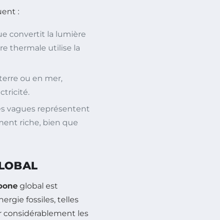
ent :
ue convertit la lumière
ire thermale utilise la
 terre ou en mer,
tricité.
es vagues représentent
ment riche, bien que
GLOBAL
rbone
global est
rgie fossiles, telles
er considérablement les