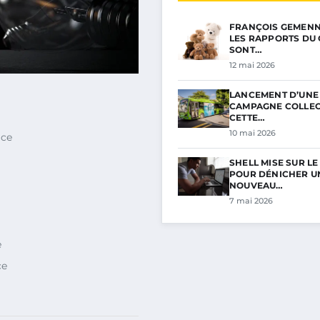
FRANÇOIS GEMENNE 
LES RAPPORTS DU 
SONT…
12 mai 2026
LANCEMENT D’UNE
CAMPAGNE COLLECT
CETTE…
10 mai 2026
ice
SHELL MISE SUR L
POUR DÉNICHER U
NOUVEAU…
7 mai 2026
e
ce