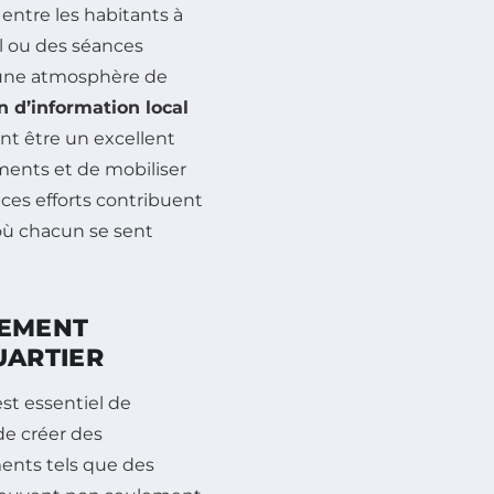
entre les habitants à
il ou des séances
e une atmosphère de
n d’information local
nt être un excellent
ents et de mobiliser
ces efforts contribuent
où chacun se sent
GEMENT
UARTIER
l est essentiel de
de créer des
ents tels que des