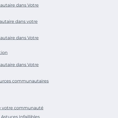
taire dans Votre
taire dans votre
taire dans Votre
tion
taire dans Votre
ssources communautaires
e votre communauté
tuces Infaillibles