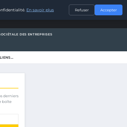
CONTACT
nfidentialité.
En savoir plus
Refuser
Accepter
SOCIÉTALE DES ENTREPRISES
LIENS…
os derniers
e boîte