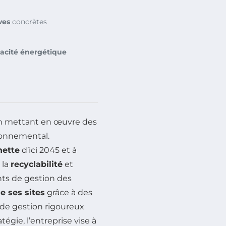
ives
concrètes
cacité énergétique
n mettant en œuvre des
ronnemental.
nette
d’ici 2045 et à
 la
recyclabilité
et
nts de gestion des
de ses sites
grâce à des
de gestion rigoureux
égie, l’entreprise vise à