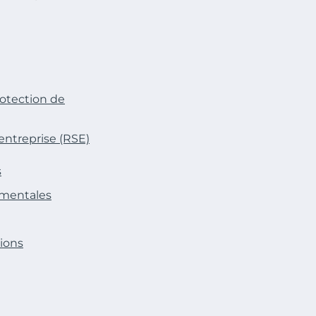
rotection de
entreprise (RSE)
s
ementales
tions