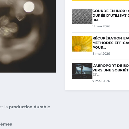
GOURDE EN INOX :
DURÉE D’UTILISAT
UN…
11 mai 2026
RÉCUPÉRATION EAU
MÉTHODES EFFICA
POUR…
8 mai 2026
L’AÉROPORT DE BO
VERS UNE SOBRIÉ
ET…
7 mai 2026
et la
production durable
tèmes