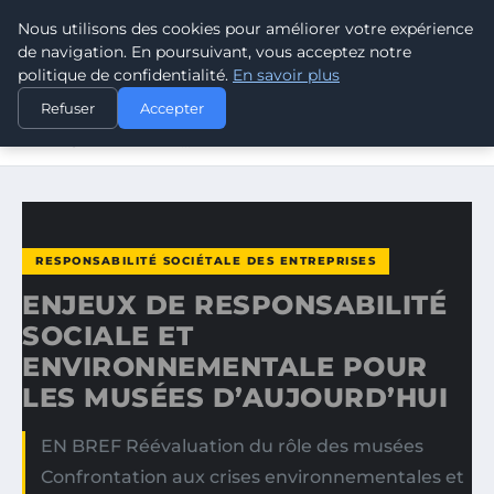
Nous utilisons des cookies pour améliorer votre expérience
CLIMATE RESPONSE BLOG
de navigation. En poursuivant, vous acceptez notre
politique de confidentialité.
En savoir plus
ACCUEIL
RESPONSABILITÉ SOCIÉTALE DES ENTREPRISES
Refuser
Accepter
ENJEUX DE RESPONSABILITÉ SOCIALE ET
ENVIRONNEMENTALE…
RESPONSABILITÉ SOCIÉTALE DES ENTREPRISES
ENJEUX DE RESPONSABILITÉ
SOCIALE ET
ENVIRONNEMENTALE POUR
LES MUSÉES D’AUJOURD’HUI
EN BREF Réévaluation du rôle des musées
Confrontation aux crises environnementales et