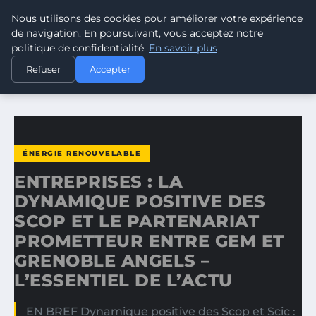
Nous utilisons des cookies pour améliorer votre expérience
CLIMATE RESPONSE BLOG
de navigation. En poursuivant, vous acceptez notre
politique de confidentialité.
En savoir plus
ACCUEIL
ÉNERGIE RENOUVELABLE
Refuser
Accepter
ENTREPRISES : LA DYNAMIQUE POSITIVE DES SCOP ET LE…
ÉNERGIE RENOUVELABLE
ENTREPRISES : LA
DYNAMIQUE POSITIVE DES
SCOP ET LE PARTENARIAT
PROMETTEUR ENTRE GEM ET
GRENOBLE ANGELS –
L’ESSENTIEL DE L’ACTU
EN BREF Dynamique positive des Scop et Scic :