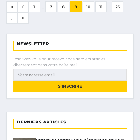
...
...
1
7
8
9
10
11
25
NEWSLETTER
Inscrivez-vous pour recevoir nos derniers articles
directement dans votre boîte mail.
S'INSCRIRE
DERNIERS ARTICLES