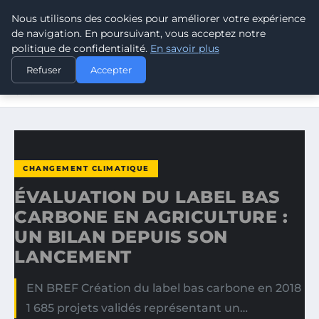
Nous utilisons des cookies pour améliorer votre expérience
CLIMATE RESPONSE BLOG
de navigation. En poursuivant, vous acceptez notre
politique de confidentialité.
En savoir plus
ACCUEIL
CHANGEMENT CLIMATIQUE
Refuser
Accepter
ÉVALUATION DU LABEL BAS CARBONE EN AGRICULTURE :
UN…
CHANGEMENT CLIMATIQUE
ÉVALUATION DU LABEL BAS
CARBONE EN AGRICULTURE :
UN BILAN DEPUIS SON
LANCEMENT
EN BREF Création du label bas carbone en 2018
1 685 projets validés représentant un…