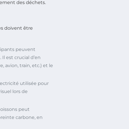
itement des déchets.
es doivent être
icipants peuvent
l est crucial d’en
 avion, train, etc.) et le
lectricité utilisée pour
isuel lors de
boissons peut
preinte carbone, en