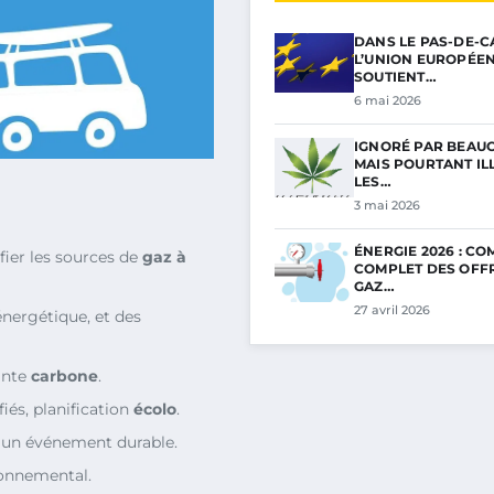
DANS LE PAS-DE-C
L’UNION EUROPÉE
SOUTIENT…
6 mai 2026
IGNORÉ PAR BEAU
MAIS POURTANT ILL
LES…
3 mai 2026
ÉNERGIE 2026 : C
fier les sources de
gaz à
COMPLET DES OFF
GAZ…
27 avril 2026
nergétique, et des
inte
carbone
.
ifiés, planification
écolo
.
r un événement durable.
ronnemental.