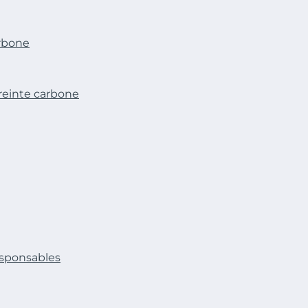
arbone
reinte carbone
esponsables