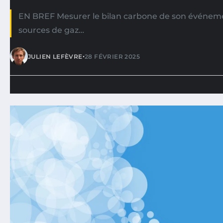
EN BREF Mesurer le bilan carbone de son événement
sources de gaz…
•
JULIEN LEFÈVRE
28 FÉVRIER 2025