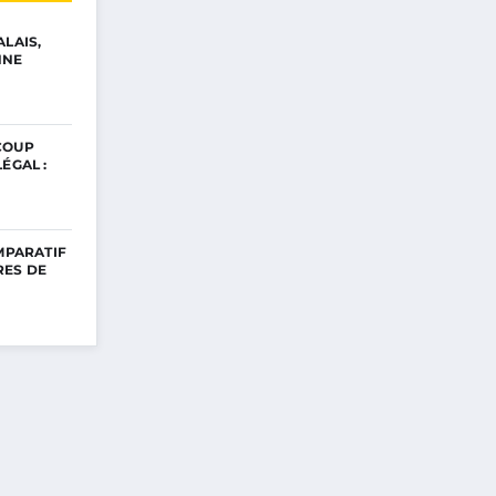
ALAIS,
NNE
COUP
ÉGAL :
OMPARATIF
RES DE