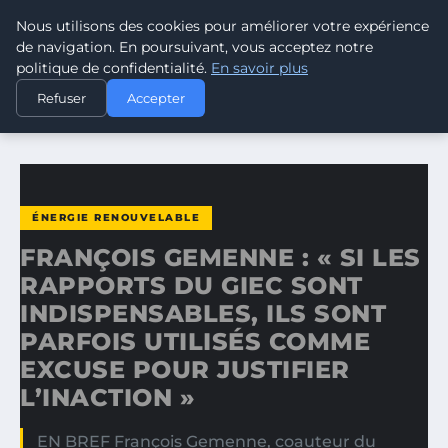
Nous utilisons des cookies pour améliorer votre expérience
CLIMATE RESPONSE BLOG
de navigation. En poursuivant, vous acceptez notre
politique de confidentialité.
En savoir plus
ACCUEIL
ÉNERGIE RENOUVELABLE
Refuser
Accepter
FRANÇOIS GEMENNE : « SI LES RAPPORTS DU GIEC SONT…
ÉNERGIE RENOUVELABLE
FRANÇOIS GEMENNE : « SI LES
RAPPORTS DU GIEC SONT
INDISPENSABLES, ILS SONT
PARFOIS UTILISÉS COMME
EXCUSE POUR JUSTIFIER
L’INACTION »
EN BREF François Gemenne, coauteur du