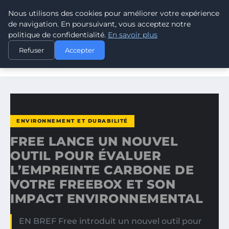
Nous utilisons des cookies pour améliorer votre expérience
CLIMATE RESPONSE BLOG
de navigation. En poursuivant, vous acceptez notre
politique de confidentialité.
En savoir plus
ACCUEIL
ENVIRONNEMENT ET DURABILITÉ
Refuser
Accepter
FREE LANCE UN NOUVEL OUTIL POUR ÉVALUER
L’EMPREINTE…
ENVIRONNEMENT ET DURABILITÉ
FREE LANCE UN NOUVEL
OUTIL POUR ÉVALUER
L’EMPREINTE CARBONE DE
VOTRE FREEBOX ET SON
IMPACT ENVIRONNEMENTAL
EN BREF Free introduit un nouvel outil pour