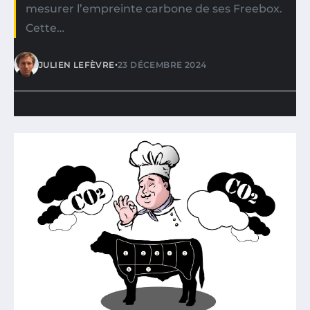
mesurer l’empreinte carbone de ses Freebox.
Cette…
•
JULIEN LEFÈVRE
23 DÉCEMBRE 2024