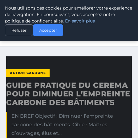
Nous utilisons des cookies pour améliorer votre expérience
CLIMATE RESPONSE BLOG
de navigation. En poursuivant, vous acceptez notre
politique de confidentialité.
En savoir plus
ACCUEIL
ACTION CARBONE
Refuser
Accepter
GUIDE PRATIQUE DU CEREMA POUR DIMINUER
L’EMPREINTE…
ACTION CARBONE
GUIDE PRATIQUE DU CEREMA
POUR DIMINUER L’EMPREINTE
CARBONE DES BÂTIMENTS
EN BREF Objectif : Diminuer l’empreinte
carbone des bâtiments. Cible : Maîtres
d’ouvrages, élus et…