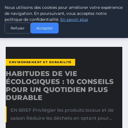
Nous utilisons des cookies pour améliorer votre expérience
CLIMATE RESPONSE BLOG
de navigation. En poursuivant, vous acceptez notre
politique de confidentialité.
En savoir plus
ACCUEIL
ENVIRONNEMENT ET DURABILITÉ
Refuser
Accepter
HABITUDES DE VIE ÉCOLOGIQUES : 10 CONSEILS POUR UN…
ENVIRONNEMENT ET DURABILITÉ
HABITUDES DE VIE
ÉCOLOGIQUES : 10 CONSEILS
POUR UN QUOTIDIEN PLUS
DURABLE
EN BREF Privilégier les produits locaux et de
saison Réduire les déchets en optant pour…