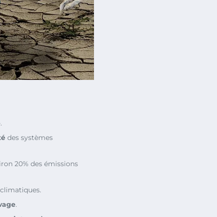
e
.
té
des systèmes
iron 20% des émissions
 climatiques.
vage
.