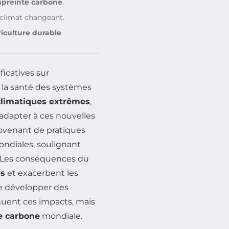
preinte carbone
.
climat changeant.
riculture durable
.
ficatives sur
 la santé des systèmes
limatiques extrêmes
,
s’adapter à ces nouvelles
ovenant de pratiques
ondiales, soulignant
. Les conséquences du
es
et exacerbent les
 de développer des
nuent ces impacts, mais
e carbone
mondiale.