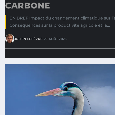
CARBONE
EN BREF Impact du changement climatique sur l’a
Conséquences sur la productivité agricole et la…
•
JULIEN LEFÈVRE
29 AOÛT 2025