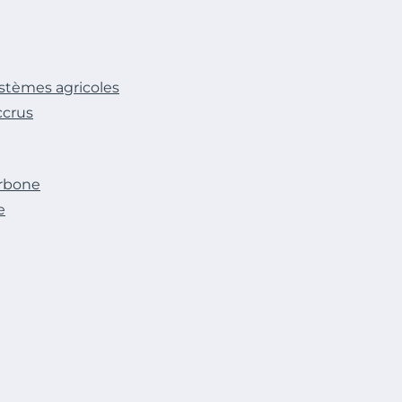
ystèmes agricoles
ccrus
arbone
e