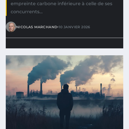
empreinte carbone inférieure à celle de ses
concurrents…
•
NICOLAS MARCHAND
10 JANVIER 2026