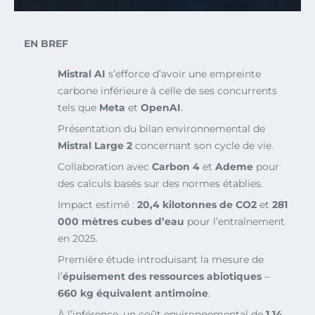
EN BREF
Mistral AI
s’efforce d’avoir une empreinte
carbone inférieure à celle de ses concurrents
tels que
Meta
et
OpenAI
.
Présentation du bilan environnemental de
Mistral Large 2
concernant son cycle de vie.
Collaboration avec
Carbon 4
et
Ademe
pour
des calculs basés sur des normes établies.
Impact estimé :
20,4 kilotonnes de CO2
et
281
000 mètres cubes d’eau
pour l’entraînement
en 2025.
Première étude introduisant la mesure de
l’
épuisement des ressources abiotiques
–
660 kg équivalent antimoine
.
À l’inférence, un coût environnemental de
1,14