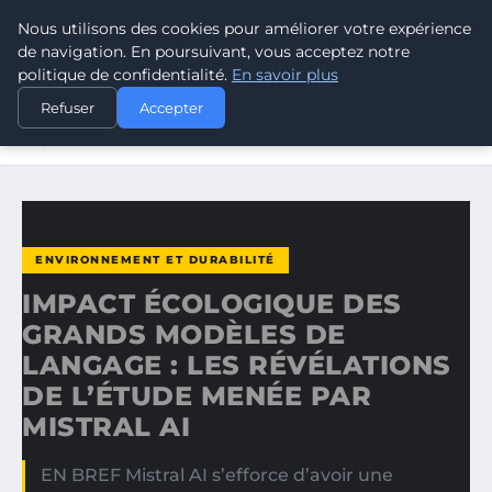
Nous utilisons des cookies pour améliorer votre expérience
CLIMATE RESPONSE BLOG
de navigation. En poursuivant, vous acceptez notre
politique de confidentialité.
En savoir plus
ACCUEIL
ENVIRONNEMENT ET DURABILITÉ
Refuser
Accepter
IMPACT ÉCOLOGIQUE DES GRANDS MODÈLES DE LANGAGE :
LES…
ENVIRONNEMENT ET DURABILITÉ
IMPACT ÉCOLOGIQUE DES
GRANDS MODÈLES DE
LANGAGE : LES RÉVÉLATIONS
DE L’ÉTUDE MENÉE PAR
MISTRAL AI
EN BREF Mistral AI s’efforce d’avoir une