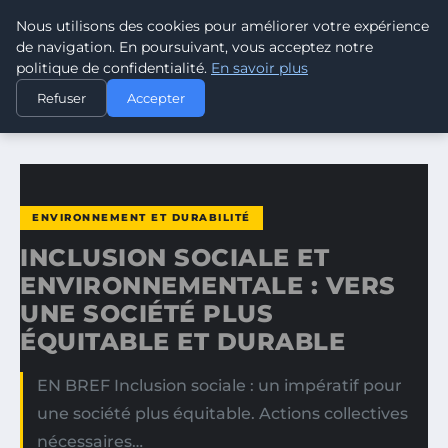
Nous utilisons des cookies pour améliorer votre expérience
CLIMATE RESPONSE BLOG
de navigation. En poursuivant, vous acceptez notre
politique de confidentialité.
En savoir plus
ACCUEIL
ENVIRONNEMENT ET DURABILITÉ
Refuser
Accepter
INCLUSION SOCIALE ET ENVIRONNEMENTALE : VERS UNE…
ENVIRONNEMENT ET DURABILITÉ
INCLUSION SOCIALE ET
ENVIRONNEMENTALE : VERS
UNE SOCIÉTÉ PLUS
ÉQUITABLE ET DURABLE
EN BREF Inclusion sociale : un impératif pour
une société plus équitable. Actions collectives
nécessaires…