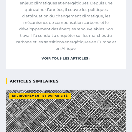
enjeux climatiques et énergétiques. Depuis une
quinzaine d’années, il couvre les politiques
d’atténuation du changement climatique, les
mécanismes de compensation carbone et le
développement des énergies renouvelables. Son
travail l’a conduit à enquêter sur les marchés du
carbone et les transitions énergétiques en Europe et
en Afrique.
VOIR TOUS LES ARTICLES ›
ARTICLES SIMILAIRES
ENVIRONNEMENT ET DURABILITÉ