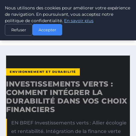
Nous utilisons des cookies pour améliorer votre expérience
CLIMATE RESPONSE BLOG
de navigation. En poursuivant, vous acceptez notre
politique de confidentialité.
En savoir plus
ACCUEIL
ENVIRONNEMENT ET DURABILITÉ
Refuser
Accepter
INVESTISSEMENTS VERTS : COMMENT INTÉGRER LA
DURABILITÉ…
ENVIRONNEMENT ET DURABILITÉ
INVESTISSEMENTS VERTS :
COMMENT INTÉGRER LA
DURABILITÉ DANS VOS CHOIX
FINANCIERS
EN BREF Investissements verts : Allier écologie
et rentabilité. Intégration de la finance verte